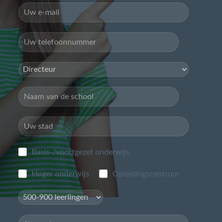
Basis-/voortgezet onderwijs
Hoger onderwijs
Opleidingscentrum