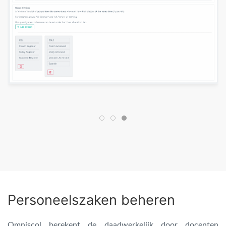
Personeelszaken beheren
Omniscol berekent de daadwerkelijk door docenten