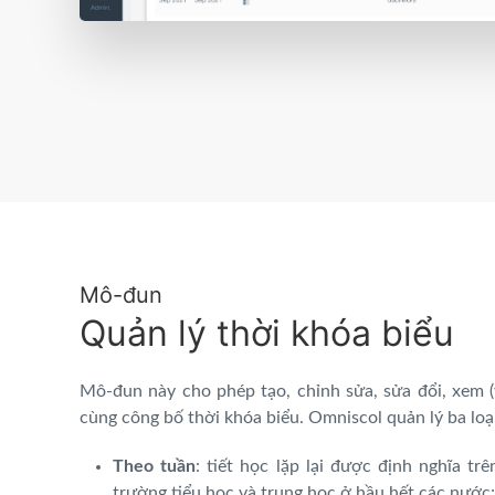
Mô-đun
Quản lý thời khóa biểu
Mô-đun này cho phép tạo, chỉnh sửa, sửa đổi, xem (v
cùng công bố thời khóa biểu. Omniscol quản lý ba loại
Theo tuần
: tiết học lặp lại được định nghĩa t
trường tiểu học và trung học ở hầu hết các nước;