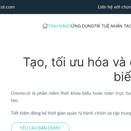
col.com
Liên hệ với chún
TÍNH NĂNG
ỨNG DỤNG
TRÍ TUỆ NHÂN TẠ
Tạo, tối ưu hóa và
bi
Omniscol là phần mềm thời khóa biểu hoàn toàn trực tu
tạo.
Tiết kiệm đáng kể thời gian quản lý hành chính và tập trun
YÊU CẦU BẢN DEMO