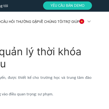
g tôi
YÊU CẦU BẢN DEMO
O
CÂU HỎI THƯỜNG GẶP
VỀ CHÚNG TÔI
TRỢ GIÚP
 quản lý thời khóa
ểu
yến, được thiết kế cho trường học và trung tâm đào
g vào điều quan trọng: sư phạm.