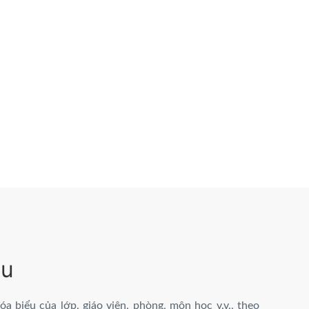
ểu
a biểu của lớp, giáo viên, phòng, môn học v.v., theo