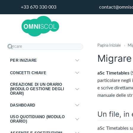
+33 670 330 003
contact@omnis
Pagina Iniziale
›
Mig
Migrare
PER INIZIARE
CONCETTI CHIAVE
aSc Timetables
(
particolare negli 
CREAZIONE DI UN ORARIO
e scrive direttam
(MODULO GESTIONE DEGLI
ORARI)
manuale delle str
DASHBOARD
Un file, in
USO QUOTIDIANO (MODULO
ORARIO)
aSc Timetables sa