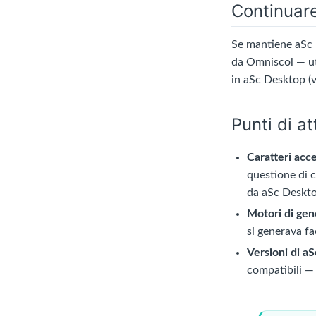
Continuare
Se mantiene aSc p
da Omniscol — uti
in aSc Desktop (
Punti di a
Caratteri acc
questione di c
da aSc Deskto
Motori di gen
si generava fa
Versioni di aS
compatibili —