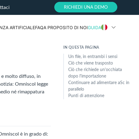
ttaci
RICHIEDI UNA DEMO
NZA ARTIFICIALE
FAQ
A PROPOSITO DI NOI
GUIDA
IN QUESTA PAGINA
Un file, in entrambi i sensi
Ciò che viene trasposto
Ciò che richiede un'occhiata
 e molto diffuso, in
dopo l'importazione
Continuare ad alimentare aSc in
 notizia: Omniscol legge
parallelo
ermedio né rimappatura
Punti di attenzione
mniscol è in grado di: