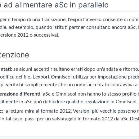
 ad alimentare aSc in parallelo
er il tempo di una transizione, l'export inverso consente di con
le, ad esempio, quando istituti partner consultano ancora aSc. Il 
versione 2012 o successiva).
ttenzione
entati
: se alcuni accenti risultano errati dopo un'andata e ritorno,
odifica del file. L'export Omniscol utilizza per impostazione prede
p; verifichi semplicemente che un nome accentato sopravviva all'
erazione differenti
: aSc e Omniscol non hanno lo stesso profilo d
cilmente in aSc può richiedere qualche regolazione in Omniscol, 
c
: la lettura mira al formato 2012. Versioni più vecchie possono
 in tal caso, passi per un salvataggio in formato 2012 da aSc Des