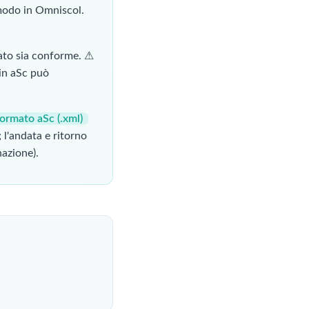
 modo in Omniscol.
tato sia conforme. ⚠
 in aSc può
formato aSc (.xml)
; l'andata e ritorno
nazione).