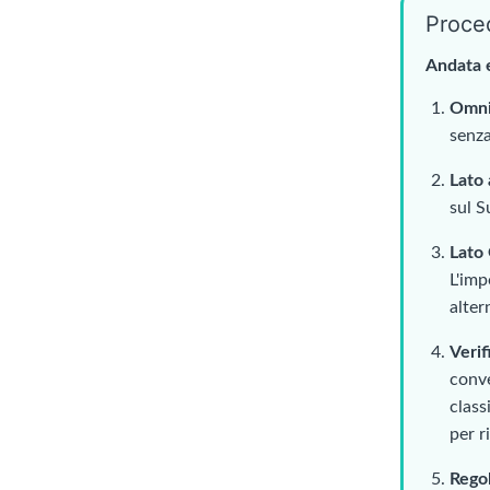
Proce
Andata 
Omnis
senza
Lato
sul 
Lato
L'imp
alter
Verif
conve
class
per r
Regol