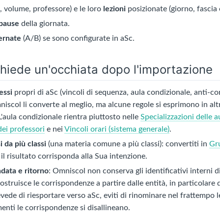
, volume, professore) e le loro
lezioni
posizionate (giorno, fascia o
 pause
della giornata.
ernate
(A/B) se sono configurate in aSc.
chiede un'occhiata dopo l'importazione
essi
propri di aSc (vincoli di sequenza, aula condizionale, anti
niscol li converte al meglio, ma alcune regole si esprimono in a
 L'aula condizionale rientra piuttosto nelle
Specializzazioni delle a
dei professori
e nei
Vincoli orari (sistema generale)
.
i da più classi
(una materia comune a più classi): convertiti in
Gru
 il risultato corrisponda alla Sua intenzione.
data e ritorno
: Omniscol non conserva gli identificativi interni d
icostruisce le corrispondenze a partire dalle entità, in particolare 
evede di riesportare verso aSc, eviti di rinominare nel frattempo le 
menti le corrispondenze si disallineano.