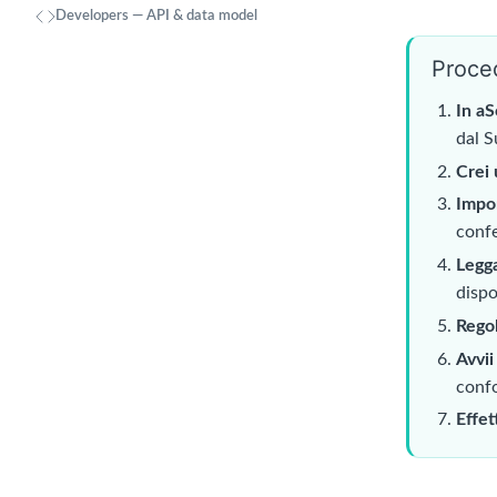
Developers — API & data model
Proce
In aS
dal S
Crei
Import
conf
Legga
dispo
Regol
Avvii
confo
Effet