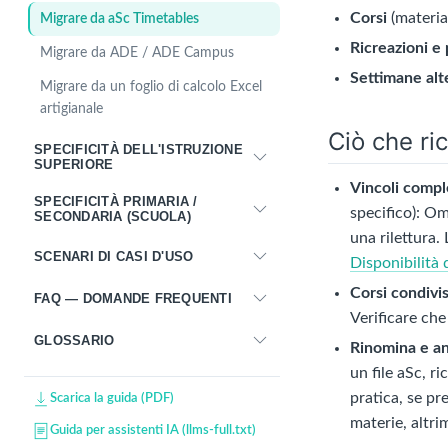
Corsi
(materia
Migrare da aSc Timetables
Ricreazioni e
Migrare da ADE / ADE Campus
Settimane alt
Migrare da un foglio di calcolo Excel
artigianale
Ciò che ri
SPECIFICITÀ DELL'ISTRUZIONE
SUPERIORE
Vincoli compl
SPECIFICITÀ PRIMARIA /
specifico): Om
SECONDARIA (SCUOLA)
una rilettura.
SCENARI DI CASI D'USO
Disponibilità 
Corsi condivis
FAQ — DOMANDE FREQUENTI
Verificare che
GLOSSARIO
Rinomina e an
un file aSc, r
pratica, se pr
Scarica la guida (PDF)
materie, altri
Guida per assistenti IA (llms-full.txt)