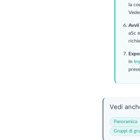
la co
Vede
Avvii
aSc e
richi
Expor
in
Im
prese
Vedi anch
Panoramica
Gruppi di gr