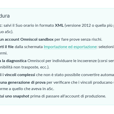
dura
c
: salvi il Suo orario in formato
XML
(versione 2012 o quella più
uo aSc).
 un account Omniscol sandbox
per fare prove senza rischi.
i il file
dalla schermata
Importazione ed esportazione
: selezion
ermi.
 la diagnostica
Omniscol per individuare le incoerenze (corsi sen
nibilità non trasposte, ecc.).
i i vincoli complessi
che non è stato possibile convertire autom
 una generazione di prova
per verificare che i vincoli producano 
rme a quello che aveva in aSc.
tui uno snapshot
prima di passare all'account di produzione.