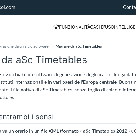
col.com
Conta
FUNZIONALITÀ
CASI D'USO
INTELLIGE
razione da un altro software
›
Migrare da aSc Timetables
 da aSc Timetables
Slovacchia) è un software di generazione degli orari di lunga data
istituti internazionali e in vari paesi dell'Europa centrale. Buona
ente il file nativo di aSc Timetables, senza foglio di calcolo int
utture.
 entrambi i sensi
lva un orario in un file
XML
(formato « aSc Timetables 2012 »). O