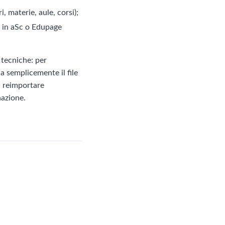
, materie, aule, corsi);
lo in aSc o Edupage
 tecniche: per
na semplicemente il file
i reimportare
nazione.