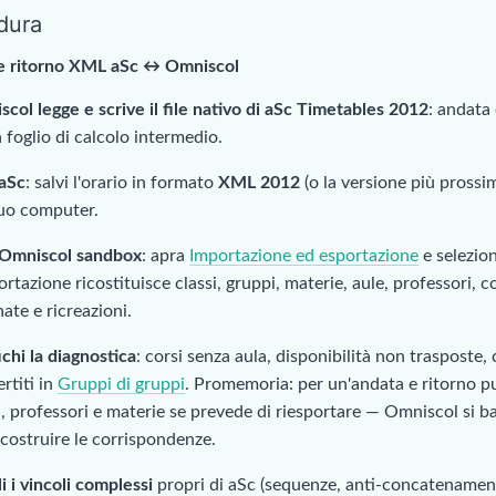
dura
e ritorno XML aSc ↔ Omniscol
col legge e scrive il file nativo di aSc Timetables 2012
: andata 
 foglio di calcolo intermedio.
 aSc
: salvi l'orario in formato
XML 2012
(o la versione più prossima
Suo computer.
 Omniscol sandbox
: apra
Importazione ed esportazione
e selezion
ortazione ricostituisce classi, gruppi, materie, aule, professori, c
nate e ricreazioni.
ichi la diagnostica
: corsi senza aula, disponibilità non trasposte, 
rtiti in
Gruppi di gruppi
. Promemoria: per un'andata e ritorno pu
i, professori e materie se prevede di riesportare — Omniscol si b
icostruire le corrispondenze.
i i vincoli complessi
propri di aSc (sequenze, anti-concatenament