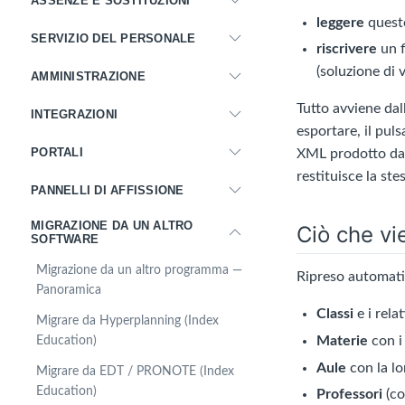
ASSENZE E SOSTITUZIONI
leggere
questo
SERVIZIO DEL PERSONALE
riscrivere
un f
(soluzione di v
AMMINISTRAZIONE
Tutto avviene da
INTEGRAZIONI
esportare, il pul
PORTALI
XML prodotto da a
restituisce la st
PANNELLI DI AFFISSIONE
MIGRAZIONE DA UN ALTRO
Ciò che vi
SOFTWARE
Migrazione da un altro programma —
Ripreso automatic
Panoramica
Classi
e i rela
Migrare da Hyperplanning (Index
Materie
con i 
Education)
Aule
con la lo
Migrare da EDT / PRONOTE (Index
Education)
Professori
(co