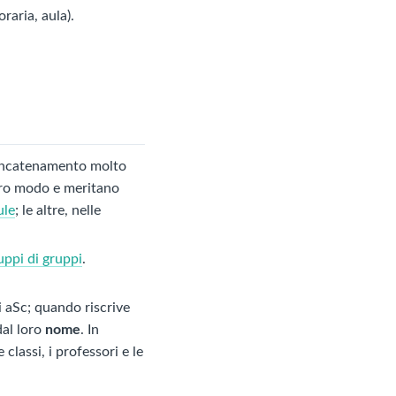
raria, aula).
-concatenamento molto
ltro modo e meritano
ule
; le altre, nelle
ppi di gruppi
.
i aSc; quando riscrive
dal loro
nome
. In
classi, i professori e le