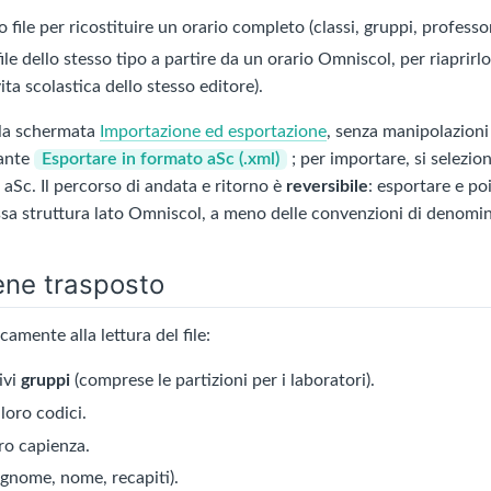
 file per ricostituire un orario completo (classi, gruppi, professori
ile dello stesso tipo a partire da un orario Omniscol, per riaprir
ita scolastica dello stesso editore).
lla schermata
Importazione ed esportazione
, senza manipolazioni
sante
Esportare in formato aSc (.xml)
; per importare, si selezio
Sc. Il percorso di andata e ritorno è
reversibile
: esportare e po
essa struttura lato Omniscol, a meno delle convenzioni di denomi
ene trasposto
amente alla lettura del file:
tivi
gruppi
(comprese le partizioni per i laboratori).
loro codici.
ro capienza.
gnome, nome, recapiti).