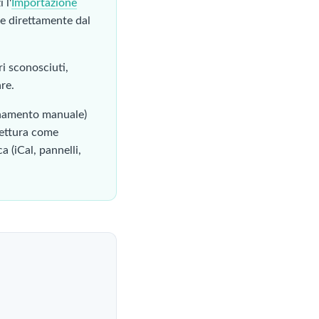
 l'
Importazione
ghe direttamente dal
ri sconosciuti,
are.
onamento manuale)
 lettura come
 (iCal, pannelli,