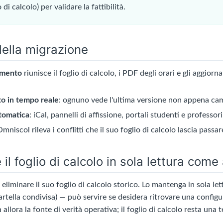
o di calcolo) per validare la fattibilità.
ella migrazione
umento
riunisce il foglio di calcolo, i PDF degli orari e gli aggio
o in tempo reale
: ognuno vede l'ultima versione non appena ca
tomatica
: iCal, pannelli di affissione, portali studenti e professori
Omniscol rileva i conflitti che il suo foglio di calcolo lascia passar
il foglio di calcolo in sola lettura come 
eliminare il suo foglio di calcolo storico. Lo mantenga in sola le
rtella condivisa) — può servire se desidera ritrovare una config
llora la fonte di verità operativa; il foglio di calcolo resta una 