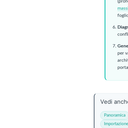
(prof
massi
fogli
Diag
confl
Gene
per v
archi
porta
Vedi anch
Panoramica
Importazione