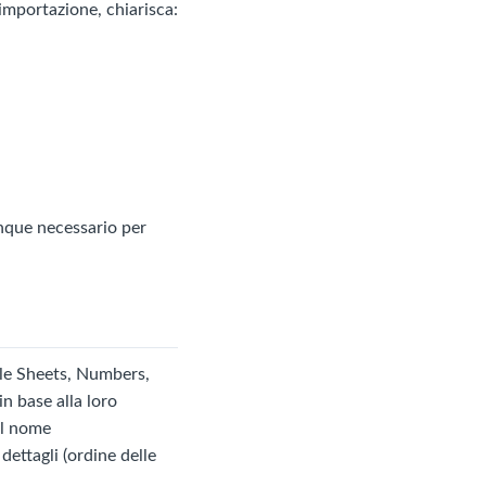
l'importazione, chiarisca:
unque necessario per
gle Sheets, Numbers,
n base alla loro
 al nome
 dettagli (ordine delle