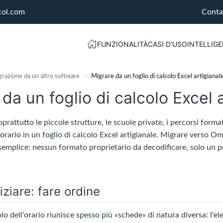
col.com
Conta
FUNZIONALITÀ
CASI D'USO
INTELLIGE
razione da un altro software
›
Migrare da un foglio di calcolo Excel artigianal
da un foglio di calcolo Excel 
oprattutto le piccole strutture, le scuole private, i percorsi form
 orario in un foglio di calcolo Excel artigianale. Migrare verso O
emplice: nessun formato proprietario da decodificare, solo un po'
iziare: fare ordine
lo dell'orario riunisce spesso più «schede» di natura diversa: l'el