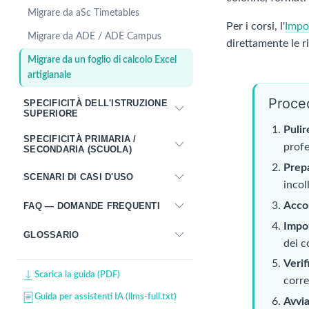
Migrare da aSc Timetables
Per i corsi, l'
Impor
Migrare da ADE / ADE Campus
direttamente le r
Migrare da un foglio di calcolo Excel
artigianale
Proce
SPECIFICITÀ DELL'ISTRUZIONE
SUPERIORE
Pulir
SPECIFICITÀ PRIMARIA /
profe
SECONDARIA (SCUOLA)
Prepa
SCENARI DI CASI D'USO
incol
Acco
FAQ — DOMANDE FREQUENTI
Impor
GLOSSARIO
dei c
Verif
Scarica la guida (PDF)
corr
Guida per assistenti IA (llms-full.txt)
Avvia