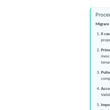
Proce
Migrare 
Il ca
propr
Prima
mesco
temat
Pulis
compa
Acco
Valid
Impor