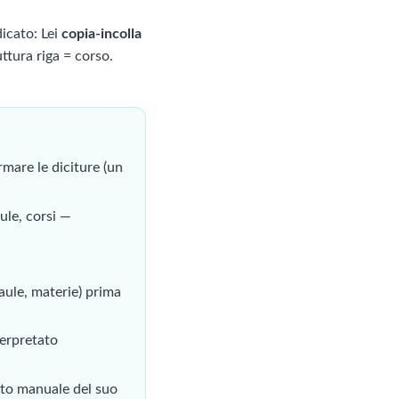
icato: Lei
copia-incolla
uttura riga = corso.
ormare le diciture (un
aule, corsi —
 aule, materie) prima
terpretato
to manuale del suo