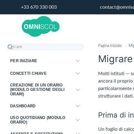
+33 670 330 003
contact@omnis
Pagina Iniziale
›
Mig
Migrare 
PER INIZIARE
CONCETTI CHIAVE
Molti istituti — s
ancora il proprio
CREAZIONE DI UN ORARIO
particolarmente s
(MODULO GESTIONE DEGLI
ORARI)
strutturare i dati.
DASHBOARD
Prima di in
USO QUOTIDIANO (MODULO
ORARIO)
Un foglio di calco