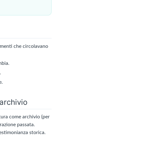
rnamenti che circolavano
mbia.
.
e.
archivio
ttura come archivio (per
urazione passata.
testimonianza storica.