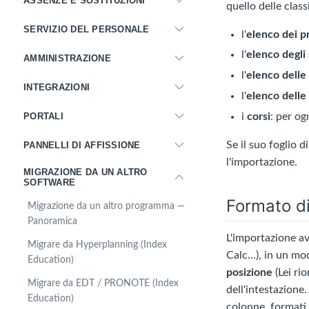
ASSENZE E SOSTITUZIONI
quello delle class
SERVIZIO DEL PERSONALE
l'
elenco dei p
l'
elenco degli
AMMINISTRAZIONE
l'
elenco delle 
INTEGRAZIONI
l'
elenco delle
PORTALI
i
corsi
: per og
Se il suo foglio 
PANNELLI DI AFFISSIONE
l'importazione.
MIGRAZIONE DA UN ALTRO
SOFTWARE
Formato di
Migrazione da un altro programma —
Panoramica
L'importazione a
Migrare da Hyperplanning (Index
Calc…), in un mo
Education)
posizione
(Lei ri
Migrare da EDT / PRONOTE (Index
dell'intestazione
Education)
colonne, formati d