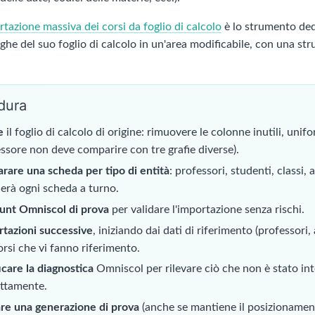
tazione massiva dei corsi da foglio di calcolo
è lo strumento ded
ighe del suo foglio di calcolo in un'area modificabile, con una str
dura
e
il foglio di calcolo di origine: rimuovere le colonne inutili, unif
ssore non deve comparire con tre grafie diverse).
rare una scheda per tipo di entità
: professori, studenti, classi, 
lerà ogni scheda a turno.
unt Omniscol di prova
per validare l'importazione senza rischi.
tazioni successive
, iniziando dai dati di riferimento (professori,
orsi che vi fanno riferimento.
icare la diagnostica
Omniscol per rilevare ciò che non è stato in
ettamente.
re una generazione di prova
(anche se mantiene il posizionamen