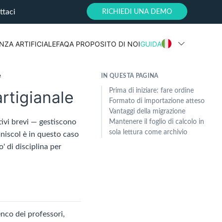
ttaci
RICHIEDI UNA DEMO
NZA ARTIFICIALE
FAQ
A PROPOSITO DI NOI
GUIDA
e
IN QUESTA PAGINA
Prima di iniziare: fare ordine
artigianale
Formato di importazione atteso
Vantaggi della migrazione
ativi brevi — gestiscono
Mantenere il foglio di calcolo in
sola lettura come archivio
mniscol è in questo caso
 di disciplina per
enco dei professori,