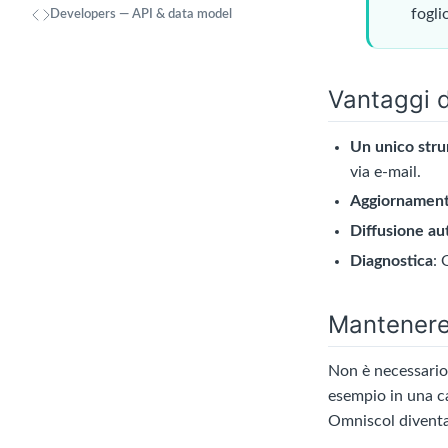
fogli
Developers — API & data model
Vantaggi d
Un unico str
via e-mail.
Aggiornament
Diffusione au
Diagnostica
: 
Mantenere 
Non è necessario 
esempio in una ca
Omniscol diventa a