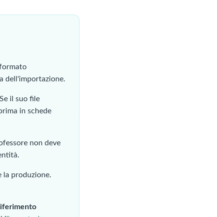
n formato
ma dell'importazione.
Se il suo file
pprima in schede
ofessore non deve
entità.
e la produzione.
 riferimento