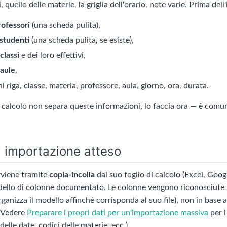
i, quello delle materie, la griglia dell'orario, note varie. Prima del
rofessori
(una scheda pulita),
 studenti
(una scheda pulita, se esiste),
classi
e dei loro effettivi,
 aule
,
ni riga, classe, materia, professore, aula, giorno, ora, durata.
di calcolo non separa queste informazioni, lo faccia ora — è com
 importazione atteso
vviene tramite
copia-incolla
dal suo foglio di calcolo (Excel, Goo
dello di colonne documentato. Le colonne vengono riconosciute i
organizza il modello affinché corrisponda al suo file), non in base
. Vedere
Preparare i propri dati per un'importazione massiva
per i
elle date, codici delle materie, ecc.).