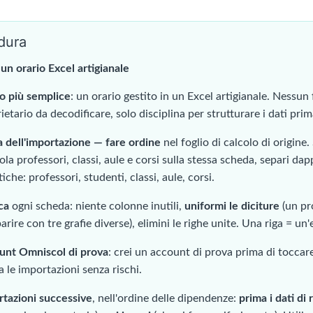
dura
un orario Excel artigianale
so più semplice
: un orario gestito in un Excel artigianale. Nessu
ietario da decodificare, solo disciplina per strutturare i dati pri
 dell'importazione — fare ordine
nel foglio di calcolo di origine. 
la professori, classi, aule e corsi sulla stessa scheda, separi da
iche: professori, studenti, classi, aule, corsi.
ca
ogni scheda: niente colonne inutili,
uniformi le diciture
(un pr
rire con tre grafie diverse), elimini le righe unite. Una riga = un'
unt Omniscol di prova
: crei un account di prova prima di toccar
a le importazioni senza rischi.
tazioni successive
, nell'ordine delle dipendenze:
prima i dati di