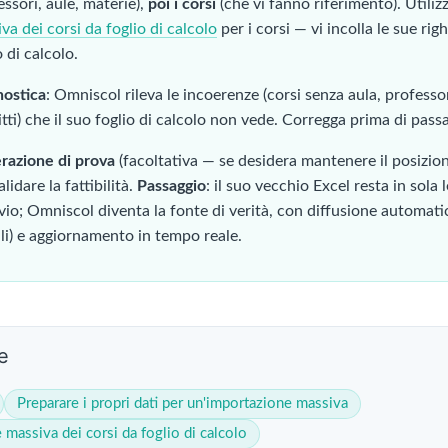
essori, aule, materie),
poi i corsi
(che vi fanno riferimento). Utilizzi
va dei corsi da foglio di calcolo
per i corsi — vi incolla le sue ri
o di calcolo.
nostica
: Omniscol rileva le incoerenze (corsi senza aula, professo
itti) che il suo foglio di calcolo non vede. Corregga prima di pass
razione di prova
(facoltativa — se desidera mantenere il posizi
alidare la fattibilità.
Passaggio
: il suo vecchio Excel resta in sola
vio; Omniscol diventa la fonte di verità, con diffusione automatica
li) e aggiornamento in tempo reale.
e
Preparare i propri dati per un'importazione massiva
 massiva dei corsi da foglio di calcolo