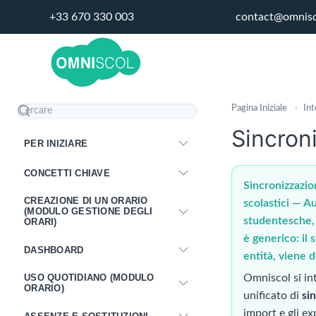
+33 670 330 003
contact@omnis
Pagina Iniziale
›
Int
Sincron
PER INIZIARE
CONCETTI CHIAVE
Sincronizzazio
CREAZIONE DI UN ORARIO
scolastici — Au
(MODULO GESTIONE DEGLI
studentesche, a
ORARI)
è generico: il
DASHBOARD
entità, viene d
USO QUOTIDIANO (MODULO
Omniscol si int
ORARIO)
unificato di
si
import e gli ex