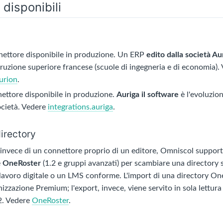
 disponibili
ettore disponibile in produzione. Un ERP
edito dalla società Au
struzione superiore francese (scuole di ingegneria e di economia).
aurion
.
ttore disponibile in produzione.
Auriga il software
è l'evoluzio
ocietà. Vedere
integrations.auriga
.
irectory
invece di un connettore proprio di un editore, Omniscol support
e
OneRoster
(1.2 e gruppi avanzati) per scambiare una directory 
 lavoro digitale o un LMS conforme. L'import di una directory One
izzazione Premium; l'export, invece, viene servito in sola lettura
. Vedere
OneRoster
.