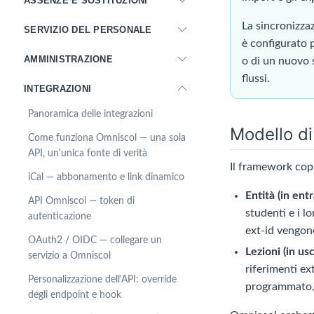
ASSENZE E SOSTITUZIONI
La sincronizza
SERVIZIO DEL PERSONALE
è configurato 
AMMINISTRAZIONE
o di un nuovo 
flussi.
INTEGRAZIONI
Panoramica delle integrazioni
Modello di
Come funziona Omniscol — una sola
API, un'unica fonte di verità
Il framework copr
iCal — abbonamento e link dinamico
Entità (in entr
API Omniscol — token di
studenti e i l
autenticazione
ext-id vengon
OAuth2 / OIDC — collegare un
Lezioni (in usc
servizio a Omniscol
riferimenti ex
Personalizzazione dell'API: override
programmato, 
degli endpoint e hook