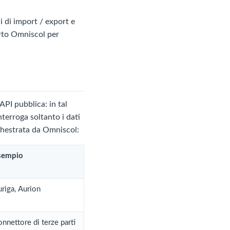
i di import / export e
orto Omniscol per
'API pubblica: in tal
terroga soltanto i dati
chestrata da Omniscol:
sempio
riga, Aurion
nnettore di terze parti