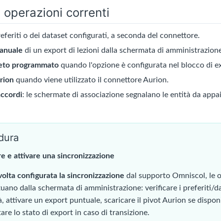
e operazioni correnti
eferiti o dei dataset configurati, a seconda del connettore.
manuale
di un export di lezioni dalla schermata di amministrazion
eto programmato
quando l'opzione è configurata nel blocco di e
rion
quando viene utilizzato il connettore Aurion.
accordi
: le schermate di associazione segnalano le entità da appa
dura
re e attivare una sincronizzazione
olta configurata la sincronizzazione
dal supporto Omniscol, le o
tuano dalla schermata di amministrazione: verificare i preferiti/d
à, attivare un export puntuale, scaricare il pivot Aurion se dispon
are lo stato di export in caso di transizione.