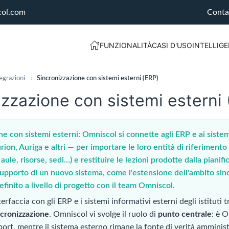
col.com
Conta
FUNZIONALITÀ
CASI D'USO
INTELLIGE
egrazioni
›
Sincronizzazione con sistemi esterni (ERP)
izzazione con sistemi esterni
ne con sistemi esterni: Omniscol si connette agli ERP e ai sistem
rion, Auriga e altri — per importare le loro entità di riferimento
ule, risorse, sedi…) e restituire le lezioni prodotte dalla pianif
 supporto di un nuovo sistema, come l'estensione dell'ambito sin
efinito a livello di progetto con il team Omniscol.
erfaccia con gli ERP e i sistemi informativi esterni degli istitut
ncronizzazione
. Omniscol vi svolge il ruolo di
punto centrale
: è O
port, mentre il sistema esterno rimane la fonte di verità amminist