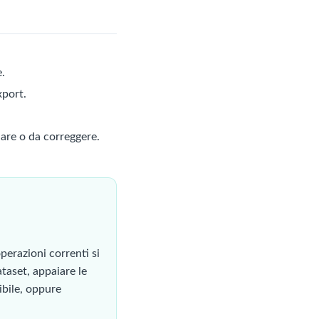
e.
xport.
iare o da correggere.
perazioni correnti si
ataset, appaiare le
ibile, oppure