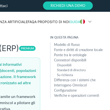
ttaci
RICHIEDI UNA DEMO
NZA ARTIFICIALE
FAQ
A PROPOSITO DI NOI
GUIDA
IN QUESTA PAGINA
Modello di flusso
 (ERP)
PREMIUM
Fonte e diritti di creazione locale
Ponte tra le ontologie
Connettori disponibili
i informativi
Disponibili
 (docenti, popolazioni
Standard di directory
Su richiesta
icazione. Il framework
Differenza con i sistemi che
cronizzato ad altre
interrogano Omniscol
Configurazione
Verifiche e operazioni correnti
i tramite un framework
mniscol a pilotare gli
rativa.