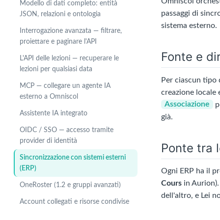
Omniscol orchestra
Modello di dati completo: entità
passaggi di sincr
JSON, relazioni e ontologia
sistema esterno.
Interrogazione avanzata — filtrare,
proiettare e paginare l'API
Fonte e dir
L'API delle lezioni — recuperare le
lezioni per qualsiasi data
Per ciascun tipo d
MCP — collegare un agente IA
creazione locale
esterno a Omniscol
Associazione
p
Assistente IA integrato
già.
OIDC / SSO — accesso tramite
provider di identità
Ponte tra 
Sincronizzazione con sistemi esterni
(ERP)
Ogni ERP ha il p
Cours
in Aurion).
OneRoster (1.2 e gruppi avanzati)
dell'altro, e Lei
Account collegati e risorse condivise