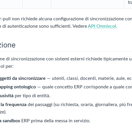
tr
r-pull non richiede alcuna configurazione di sincronizzazione con 
n di autenticazione sono sufficienti. Vedere
API Omniscol
.
zione
e di sincronizzazione con sistemi esterni richiede tipicamente u
ol per:
ggetti da sincronizzare
— utenti, classi, docenti, materie, aule, ec
mapping ontologico
— quale concetto ERP corrisponde a quale co
lusività
per tipo di entità.
la frequenza
dei passaggi (su richiesta, oraria, giornaliera, più f
ze).
na sandbox
ERP prima della messa in servizio.