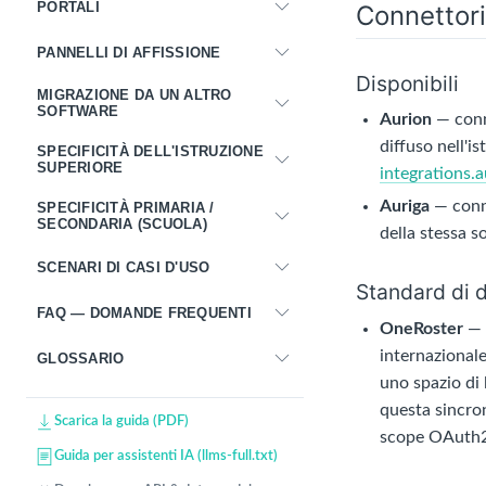
PORTALI
Connettori
PANNELLI DI AFFISSIONE
Disponibili
MIGRAZIONE DA UN ALTRO
SOFTWARE
Aurion
— conn
diffuso nell'i
SPECIFICITÀ DELL'ISTRUZIONE
SUPERIORE
integrations.
Auriga
— conne
SPECIFICITÀ PRIMARIA /
SECONDARIA (SCUOLA)
della stessa s
SCENARI DI CASI D'USO
Standard di d
FAQ — DOMANDE FREQUENTI
OneRoster
— 
internazional
GLOSSARIO
uno spazio di
questa sincron
Scarica la guida (PDF)
scope OAuth2
Guida per assistenti IA (llms-full.txt)