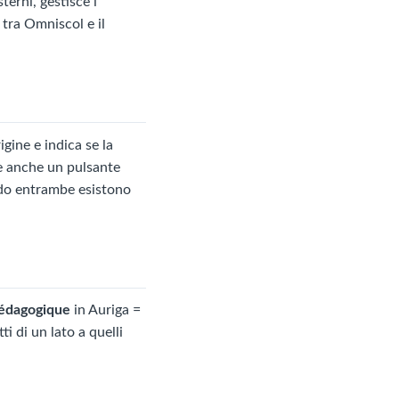
terni, gestisce i
 tra Omniscol e il
igine e indica se la
ne anche un pulsante
ndo entrambe esistono
édagogique
in Auriga =
ti di un lato a quelli