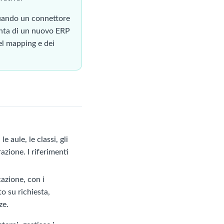
uando un connettore
unta di un nuovo ERP
el mapping e dei
 aule, le classi, gli
azione. I riferimenti
cazione, con i
to su richiesta,
ze.