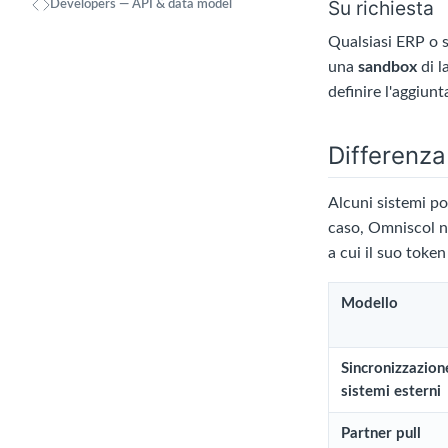
Su richiesta
Developers — API & data model
Qualsiasi ERP o 
una
sandbox
di l
definire l'aggiun
Differenza
Alcuni sistemi p
caso, Omniscol no
a cui il suo toke
Modello
Sincronizzazion
sistemi esterni
Partner pull