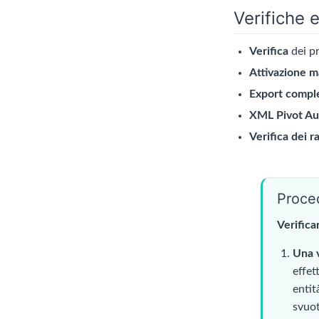
Verifiche 
Verifica
dei pr
Attivazione 
Export compl
XML Pivot Au
Verifica dei r
Proce
Verifica
Una v
effet
entit
svuot