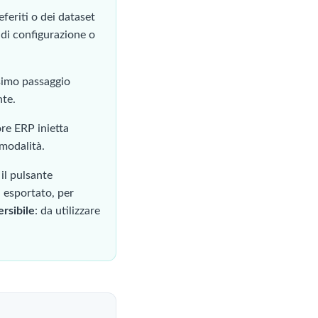
eferiti o dei dataset
 di configurazione o
ssimo passaggio
nte.
ore ERP inietta
modalità.
 il pulsante
a esportato, per
ersibile
: da utilizzare