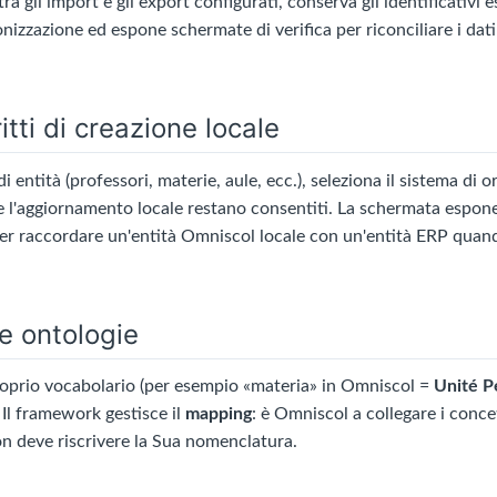
 gli import e gli export configurati, conserva gli identificativi es
onizzazione ed espone schermate di verifica per riconciliare i dati
itti di creazione locale
i entità (professori, materie, aule, ecc.), seleziona il sistema di or
 e l'aggiornamento locale restano consentiti. La schermata espo
er raccordare un'entità Omniscol locale con un'entità ERP qua
le ontologie
roprio vocabolario (per esempio «materia» in Omniscol =
Unité P
 Il framework gestisce il
mapping
: è Omniscol a collegare i concet
 non deve riscrivere la Sua nomenclatura.