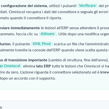
 configurazione del sistema
, utilizzi i pulsanti
Verificare
dei pr
lati. Omniscol recupera i dati del connettore e segnala gli errori
rmato quando il connettore li riporta.
inviare immediatamente
le lezioni all'ERP senza attendere il pro
ammato, faccia clic su
Attivare
. Utile dopo una modifica urge
Aurion
, il pulsante
XML Pivot
scarica un file che l'amministrat
lmente tramite la console dell'ERP quando viene scelta questa 
so di transizione importante
(cambio di struttura, fine dell'anno),
ge Omniscol
elimina
lato ERP
tutte le lezioni che Omniscol vi h
tire da zero. L'azione riguarda il connettore selezionato ed è
irrev
dopo un accordo con il supporto.
e