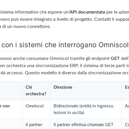
sistema informativo che espone un'
API documentata
per le azion
avoro può essere integrato a livello di progetto. Contatti il supp
ta di un nuovo connettore.
 con i sistemi che interrogano Omniscol
ossono anche consumare Omniscol tramite gli endpoint
GET
dell
n orchestra una sincronizzazione ERP, il sistema di terze parti in
n dà accesso. Questo modello è diverso dalla sincronizzazione or
Chi
Direzione
E
orchestra?
e con
Omniscol
Bidirezionale (entità in ingresso,
Au
lezioni in uscita)
Il partner
Il partner effettua chiamate GET
Co