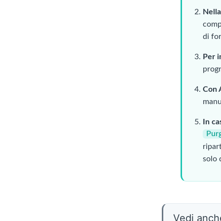
Nella
compi
di fo
Per 
progr
Con 
manua
In ca
Pur
ripar
solo 
Vedi anch