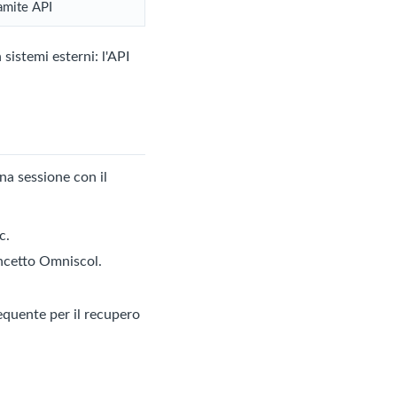
amite API
sistemi esterni: l'API
na sessione con il
c.
ncetto Omniscol.
requente per il recupero