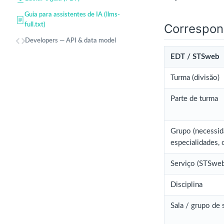
Guia para assistentes de IA (llms-
Correspon
full.txt)
Developers — API & data model
EDT / STSweb
Turma (divisão)
Parte de turma
Grupo (necessid
especialidades, 
Serviço (STSweb
Disciplina
Sala / grupo de 