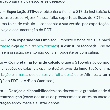
rvado para a vida escolar se desejado.
o — Exportação STSweb
: obtenha o ficheiro STS da instituição (
turas e dos serviços). Na sua falta, exporte as listas do EDT (curs
uma folha de cálculo — consoante a sua versão, por exportação d
; veja a documentação do EDT.
o — Conta experimental Omniscol
: importe o ficheiro STS a part
rtação
(veja
admin.french-formats
). A estrutura reconstitui-se 
r sem pressão: se algo não convier, pode iterar com calma.
to — Completar na folha de cálculo
o que o STSweb não comport
ializações de salas, agrupamentos) através da importação em ma
tação em massa dos cursos via folha de cálculo
). Alinhe a
alter
Q2 do EDT → A/B do Omniscol).
to — Desejos e disponibilidades
dos docentes: a granularidade d
reintrodução
(envio dos links de preenchimento antes do início
rtação aproximada
a ajustar depois.