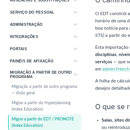
AUSÊNCIAS E SUBSTITUIÇÕES
SERVIÇO DO PESSOAL
O EDT constrói a
horário de uma d
ADMINISTRAÇÃO
boa notícia para
STS) a partir do 
INTEGRAÇÕES
Esta importação r
PORTAIS
disciplinas
,
nívei
PAINÉIS DE AFIXAÇÃO
serviços
— que s
em
admin.french
MIGRAÇÃO A PARTIR DE OUTRO
PROGRAMA
A folha de cálcu
Migração a partir de outro programa
desejos detalhad
— Visão geral
Migrar a partir do Hyperplanning
O que se 
(Index Education)
Migrar a partir do EDT / PRONOTE
Salas, sites d
(Index Education)
ou reintroduza