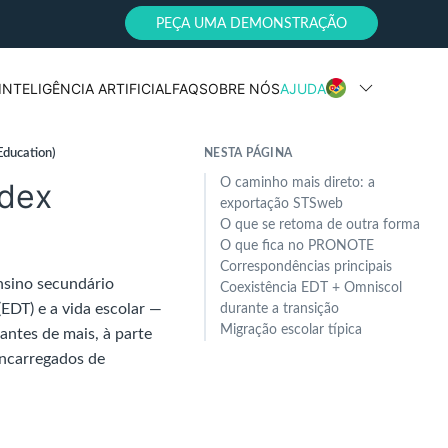
PEÇA UMA DEMONSTRAÇÃO
INTELIGÊNCIA ARTIFICIAL
FAQ
SOBRE NÓS
AJUDA
Education)
NESTA PÁGINA
O caminho mais direto: a
ndex
exportação STSweb
O que se retoma de outra forma
O que fica no PRONOTE
Correspondências principais
nsino secundário
Coexistência EDT + Omniscol
(EDT) e a vida escolar —
durante a transição
Migração escolar típica
antes de mais, à parte
encarregados de