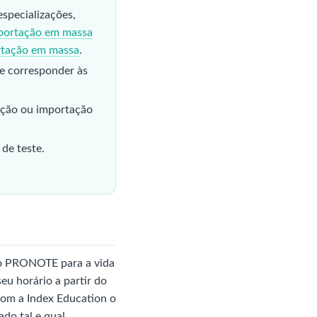
specializações,
portação em massa
rtação em massa
.
e corresponder às
ução ou importação
de teste.
r o PRONOTE para a vida
u horário a partir do
 com a Index Education o
o tal e qual.