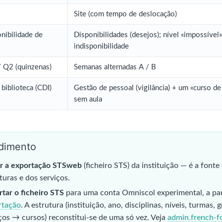
Site (com tempo de deslocação)
nibilidade de
Disponibilidades (desejos); nível «impossível»
indisponibilidade
/ Q2 (quinzenas)
Semanas alternadas A / B
 biblioteca (CDI)
Gestão de pessoal (vigilância) + um «curso de
sem aula
dimento
r a exportação STSweb
(ficheiro STS) da instituição — é a fonte 
turas e dos serviços.
tar o ficheiro STS
para uma conta Omniscol experimental, a par
rtação
. A estrutura (instituição, ano, disciplinas, níveis, turmas,
ços → cursos) reconstitui-se de uma só vez. Veja
admin.french-f