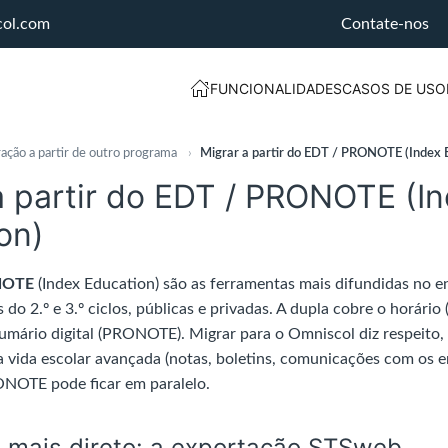
col.com
Contate-nos
FUNCIONALIDADES
CASOS DE USO
ação a partir de outro programa
›
Migrar a partir do EDT / PRONOTE (Index 
a partir do EDT / PRONOTE (I
on)
NOTE
(Index Education) são as ferramentas mais difundidas no e
 do 2.º e 3.º ciclos, públicas e privadas. A dupla cobre o horário 
sumário digital (PRONOTE). Migrar para o Omniscol diz respeito, 
 a vida escolar avançada (notas, boletins, comunicações com os 
NOTE pode ficar em paralelo.
 mais direto: a exportação STSweb