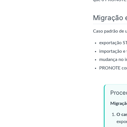
Migração e
Caso padrão de u
exportação S
importação e 
mudança no in
PRONOTE conse
Proce
Migraçã
O cas
expo