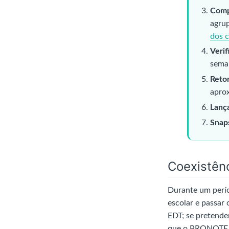
Compl
agrup
dos c
Verif
sema
Retom
aprox
Lança
Snap
Coexistênc
Durante um perío
escolar e passar
EDT; se pretender
que o PRONOTE s