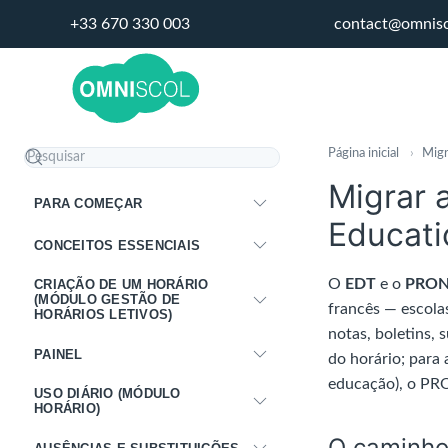
+33 670 330 003
contact@omnis
Página inicial
›
Migr
Migrar 
PARA COMEÇAR
Educati
CONCEITOS ESSENCIAIS
O
EDT
e o
PRO
CRIAÇÃO DE UM HORÁRIO
(MÓDULO GESTÃO DE
francês — escolas
HORÁRIOS LETIVOS)
notas, boletins, 
PAINEL
do horário; para
educação), o PRO
USO DIÁRIO (MÓDULO
HORÁRIO)
O caminho