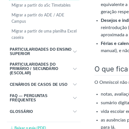
equivalente a
Migrar a partir do aSc Timetables
geração respe
Migrar a partir do ADE / ADE
Desejos e ind
Campus
reintrodução 
Migrar a partir de uma planilha Excel
aproximada a 
caseira
Férias e calen
PARTICULARIDADES DO ENSINO
manual), e nã
SUPERIOR
PARTICULARIDADES DO
O que fic
PRIMÁRIO / SECUNDÁRIO
(ESCOLAR)
O Omniscol não 
CENÁRIOS DE CASOS DE USO
notas, avaliaç
FAQ — PERGUNTAS
FREQUENTES
sumário digita
vida escolar 
GLOSSÁRIO
as ausências 
para lá.
Baixar o guia (PDF)