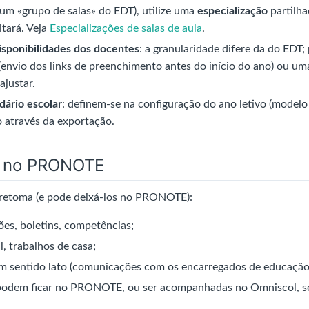
 um «grupo de salas» do EDT), utilize uma
especialização
partilha
itará. Veja
Especializações de salas de aula
.
isponibilidades dos docentes
: a granularidade difere da do EDT;
(envio dos links de preenchimento antes do início do ano) ou u
ajustar.
dário escolar
: definem-se na configuração do ano letivo (modelo
o através da exportação.
a no PRONOTE
retoma (e pode deixá-los no PRONOTE):
ões, boletins, competências;
l, trabalhos de casa;
em sentido lato (comunicações com os encarregados de educação
podem ficar no PRONOTE, ou ser acompanhadas no Omniscol, se p