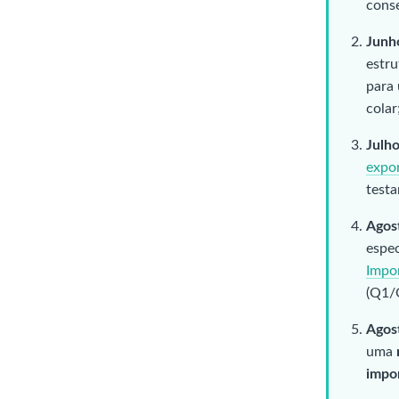
conse
Junh
estru
para 
colar
Julh
expo
testa
Agos
espec
Impor
(Q1/
Agos
uma
impo