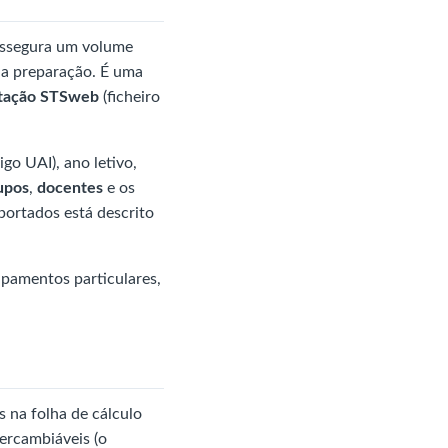
ssegura um volume
da preparação. É uma
rtação STSweb
(ficheiro
go UAI), ano letivo,
upos
,
docentes
e os
ortados está descrito
upamentos particulares,
 na folha de cálculo
tercambiáveis (o