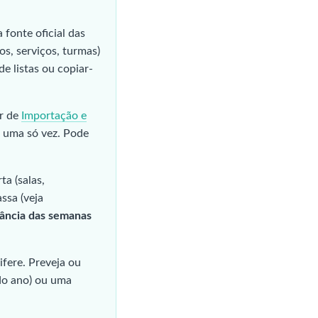
a fonte oficial das
os, serviços, turmas)
e listas ou copiar-
ir de
Importação e
de uma só vez. Pode
a (salas,
ssa (veja
nância das semanas
ifere. Preveja ou
 do ano) ou uma