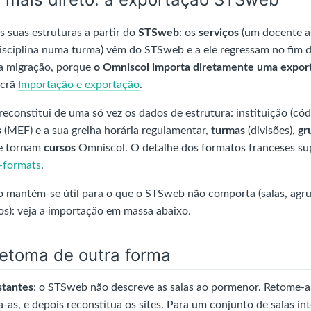
s suas estruturas a partir do
STSweb
: os
serviços
(um docente a
isciplina numa turma) vêm do STSweb e a ele regressam no fim 
 a migração, porque
o Omniscol importa diretamente uma expo
ecrã
Importação e exportação
.
econstitui de uma só vez os dados de estrutura: instituição (códi
s
(MEF) e a sua grelha horária regulamentar,
turmas
(divisões),
gr
e tornam
cursos
Omniscol. O detalhe dos formatos franceses sup
-formats
.
lo mantém-se útil para o que o STSweb não comporta (salas, agr
os): veja a importação em massa abaixo.
retoma de outra forma
istantes
: o STSweb não descreve as salas ao pormenor. Retome-as
-as, e depois reconstitua os sites. Para um conjunto de salas in