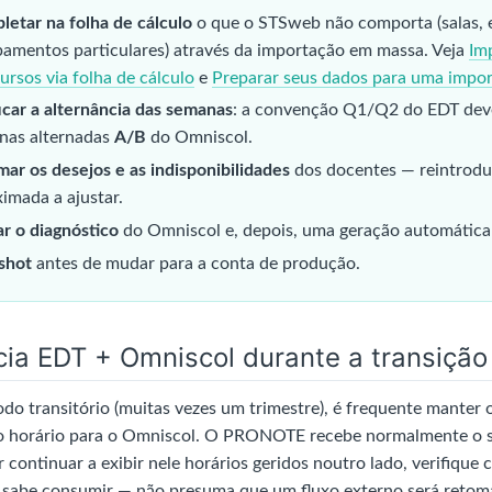
etar na folha de cálculo
o que o STSweb não comporta (salas, e
amentos particulares) através da importação em massa. Veja
Im
ursos via folha de cálculo
e
Preparar seus dados para uma impo
icar a alternância das semanas
: a convenção Q1/Q2 do EDT dev
nas alternadas
A/B
do Omniscol.
ar os desejos e as indisponibilidades
dos docentes — reintrod
imada a ajustar.
r o diagnóstico
do Omniscol e, depois, uma geração automática 
shot
antes de mudar para a conta de produção.
ia EDT + Omniscol durante a transição
do transitório (muitas vezes um trimestre), é frequente mante
 o horário para o Omniscol. O PRONOTE recebe normalmente o se
 continuar a exibir nele horários geridos noutro lado, verifique
abe consumir — não presuma que um fluxo externo será retomad