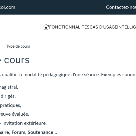
col.com
Contactez-no
FONCTIONNALITÉS
CAS D’USAGE
INTELLIG
›
Type de cours
 cours
s
qualifie la modalité pédagogique d'une séance. Exemples canoni
agistral,
dirigés,
pratiques,
euve évaluée,
 invitation extérieure,
aire
,
Forum
,
Soutenance
…