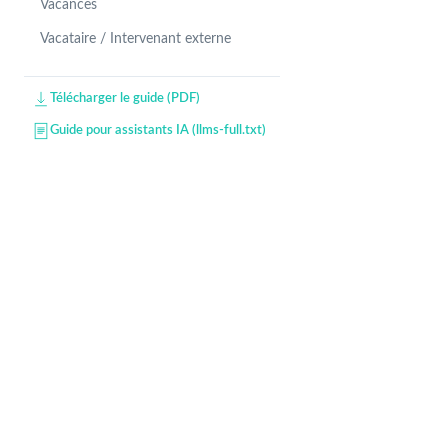
Vacances
Vacataire / Intervenant externe
Télécharger le guide (PDF)
Guide pour assistants IA (llms-full.txt)
Developers — API & data model