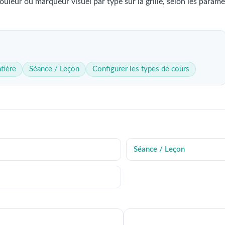
uleur ou marqueur visuel par type sur la grille, selon les paramè
tière
Séance / Leçon
Configurer les types de cours
Séance / Leçon