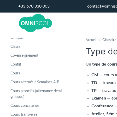
GLOSSAIRE
+33 670 330 003
contact@omnis
Absence
Alignement de groupes
Année scolaire
Campus
Accueil
›
Glossaire
Classe
Type de
Co-enseignement
Un
type de cour
Conflit
Cours
CM
— cours m
Cours alternés / Semaines A-B
TD
— travaux 
TP
— travaux 
Cours associés (alternance demi-
groupes)
Examen
— épr
Cours concaténés
Conférence
—
Atelier
,
Sémin
Cours transverse