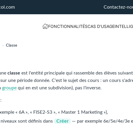
col.com
Contactez-no
FONCTIONNALITÉS
CAS D’USAGE
INTELLIG
›
Classe
 une
classe
est l'entité principale qui rassemble des élèves suiv
ur une période donnée. C'est le sujet des cours : un cours s'adr
un
groupe
qui en est une subdivision), pas l'inverse.
:
xemple « 6A », « FISE2-S3 », « Master 1 Marketing »),
 niveaux sont définis dans
Créer
— par exemple 6e/5e/4e/3e en