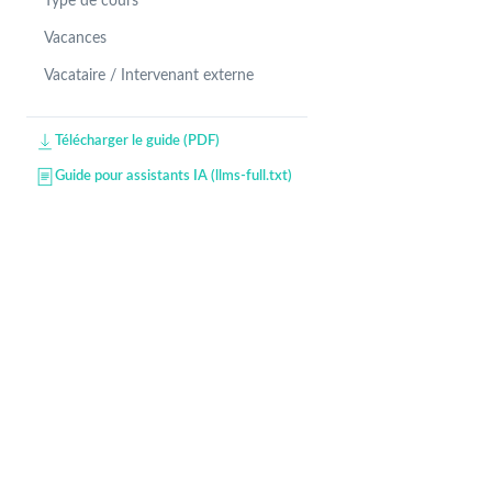
Type de cours
Vacances
Vacataire / Intervenant externe
Télécharger le guide (PDF)
Guide pour assistants IA (llms-full.txt)
Developers — API & data model