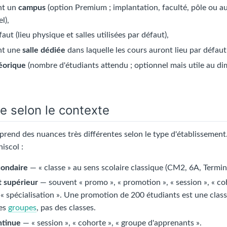
nt un
campus
(option Premium ; implantation, faculté, pôle ou 
l),
aut (lieu physique et salles utilisées par défaut),
nt une
salle dédiée
dans laquelle les cours auront lieu par défaut
héorique
(nombre d'étudiants attendu ; optionnel mais utile au 
e selon le contexte
 prend des nuances très différentes selon le type d'établissement
iscol :
condaire
— « classe » au sens scolaire classique (CM2, 6A, Termin
 supérieur
— souvent « promo », « promotion », « session », « coh
« spécialisation ». Une promotion de 200 étudiants est une class
des
groupes
, pas des classes.
ntinue
— « session », « cohorte », « groupe d'apprenants ».