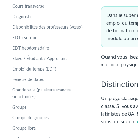
Cours transverse
Dans le supéri
Diagnostic
emploi du temp
Disponibilités des professeurs (vœux)
de formation o
EDT cyclique
module ou un 
EDT hebdomadaire
Quand vous lisez 
Élève / Étudiant / Apprenant
« le local physiq
Emploi du temps (EDT)
Fenêtre de dates
Distinctio
Grande salle (plusieurs séances
simultanées)
Un piège classiq
classe. Si vous a
Groupe
latinistes de 8A,
Groupe de groupes
vous utilisez un
a
Groupe libre