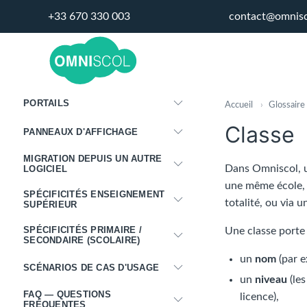
+33 670 330 003
contact@omnis
SERVICE DU PERSONNEL
ADMINISTRATION
INTÉGRATIONS
PORTAILS
Accueil
›
Glossaire
Classe
PANNEAUX D'AFFICHAGE
MIGRATION DEPUIS UN AUTRE
Dans Omniscol,
LOGICIEL
une même école, s
SPÉCIFICITÉS ENSEIGNEMENT
totalité, ou via 
SUPÉRIEUR
SPÉCIFICITÉS PRIMAIRE /
Une classe porte 
SECONDAIRE (SCOLAIRE)
un
nom
(par e
SCÉNARIOS DE CAS D'USAGE
un
niveau
(les
FAQ — QUESTIONS
licence),
FRÉQUENTES