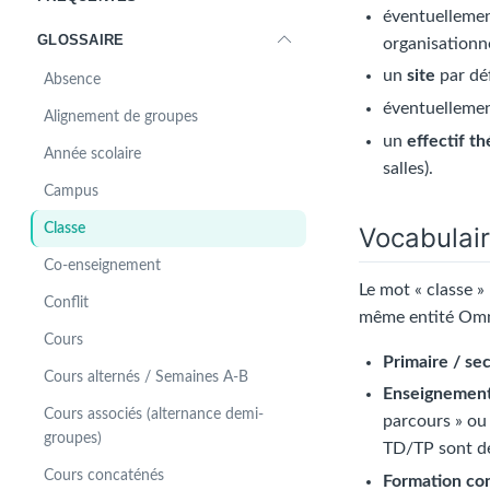
éventuelleme
GLOSSAIRE
organisationne
un
site
par déf
Absence
éventuelleme
Alignement de groupes
un
effectif t
Année scolaire
salles).
Campus
Classe
Vocabulair
Co-enseignement
Le mot « classe »
Conflit
même entité Omn
Cours
Primaire / se
Cours alternés / Semaines A-B
Enseignement
Cours associés (alternance demi-
parcours » ou 
groupes)
TD/TP sont 
Cours concaténés
Formation co